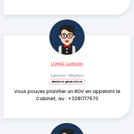
LONG Ludovic
Eghezee - Belgique
Médecin généraliste
Vous pouvez planifier un RDV en appelant le
Cabinet, au : +3281717670