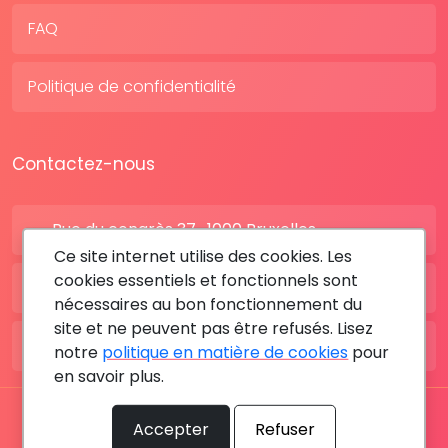
FAQ
Politique de confidentialité
Contactez-nous
Rue du congrès 37 , 1000 Bruxelles
Ce site internet utilise des cookies. Les
cookies essentiels et fonctionnels sont
BE: +32 28080227
nécessaires au bon fonctionnement du
site et ne peuvent pas être refusés. Lisez
FR: +33 183642895
notre
politique en matière de cookies
pour
en savoir plus.
Tous les droits sont réservés © 2026 RDV MÉDICAL By
Accepter
Refuser
MediaSatCom