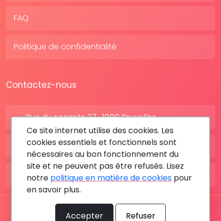
FAQ
Politique de confidentialité
Contactez-nous
Rue du congrès 37 , 1000 Bruxelles
Ce site internet utilise des cookies. Les
cookies essentiels et fonctionnels sont
BE: +32 28080227
nécessaires au bon fonctionnement du
site et ne peuvent pas être refusés. Lisez
FR: +33 183642895
notre
politique en matière de cookies
pour
en savoir plus.
Tous les droits sont réservés © 2026 RDV MÉDICAL By
Accepter
Refuser