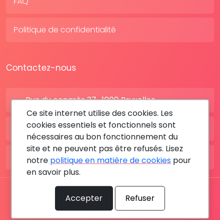
FAQ
Politique de confidentialité
Contactez-nous
Rue du congrès 37 , 1000 Bruxelles
Ce site internet utilise des cookies. Les
cookies essentiels et fonctionnels sont
BE: +32 28080227
nécessaires au bon fonctionnement du
site et ne peuvent pas être refusés. Lisez
FR: +33 183642895
notre
politique en matière de cookies
pour
en savoir plus.
Tous les droits sont réservés © 2026 RDV MÉDICAL By
Accepter
Refuser
MediaSatCom