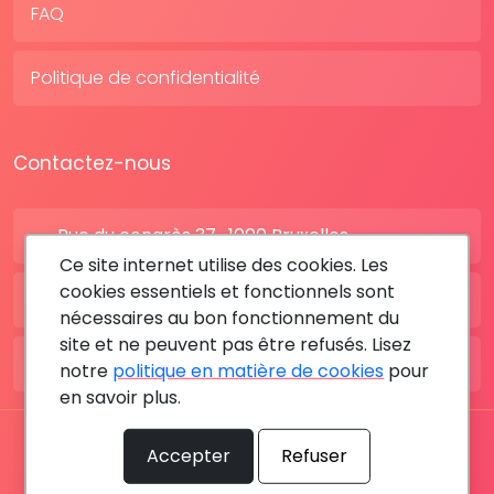
FAQ
Politique de confidentialité
Contactez-nous
Rue du congrès 37 , 1000 Bruxelles
Ce site internet utilise des cookies. Les
cookies essentiels et fonctionnels sont
BE: +32 28080227
nécessaires au bon fonctionnement du
site et ne peuvent pas être refusés. Lisez
FR: +33 183642895
notre
politique en matière de cookies
pour
en savoir plus.
Tous les droits sont réservés © 2026 RDV MÉDICAL By
Accepter
Refuser
MediaSatCom