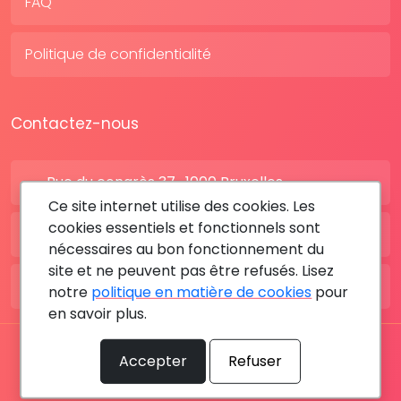
FAQ
Politique de confidentialité
Contactez-nous
Rue du congrès 37 , 1000 Bruxelles
Ce site internet utilise des cookies. Les
cookies essentiels et fonctionnels sont
BE: +32 28080227
nécessaires au bon fonctionnement du
site et ne peuvent pas être refusés. Lisez
FR: +33 183642895
notre
politique en matière de cookies
pour
en savoir plus.
Tous les droits sont réservés © 2026 RDV MÉDICAL By
Accepter
Refuser
MediaSatCom