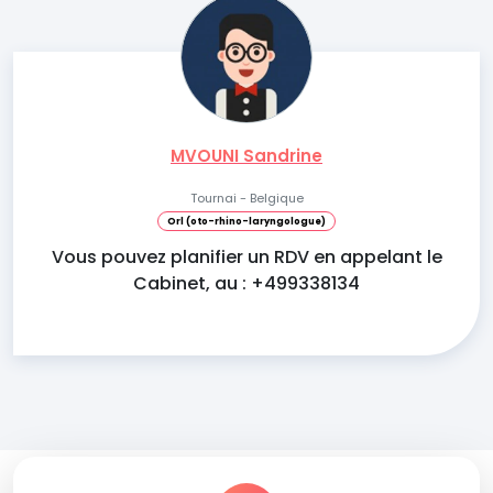
MVOUNI Sandrine
Tournai - Belgique
Orl (oto-rhino-laryngologue)
Vous pouvez planifier un RDV en appelant le
Cabinet, au : +499338134