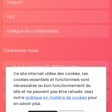
Support
FAQ
Politique de confidentialité
Contactez-nous
Rue du congrès 37 , 1000 Bruxelles
Ce site internet utilise des cookies. Les
cookies essentiels et fonctionnels sont
BE: +32 28080227
nécessaires au bon fonctionnement du
site et ne peuvent pas être refusés. Lisez
FR: +33 183642895
notre
politique en matière de cookies
pour
en savoir plus.