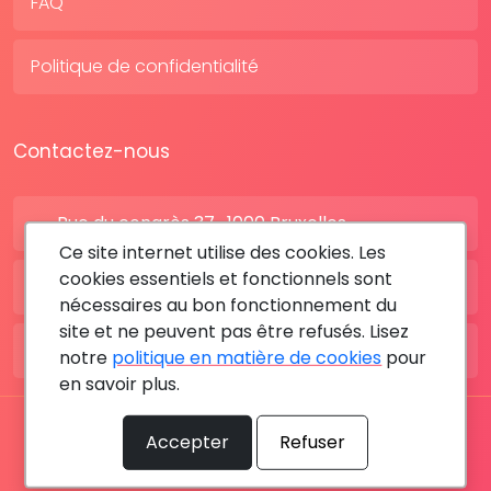
FAQ
Politique de confidentialité
Contactez-nous
Rue du congrès 37 , 1000 Bruxelles
Ce site internet utilise des cookies. Les
cookies essentiels et fonctionnels sont
BE: +32 28080227
nécessaires au bon fonctionnement du
site et ne peuvent pas être refusés. Lisez
FR: +33 183642895
notre
politique en matière de cookies
pour
en savoir plus.
Tous les droits sont réservés © 2026 RDV MÉDICAL By
Accepter
Refuser
MediaSatCom