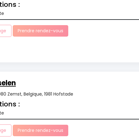
tions :
te
age
Prendre rendez-vous
selen
980 Zemst, Belgique, 1981 Hofstade
tions :
te
age
Prendre rendez-vous