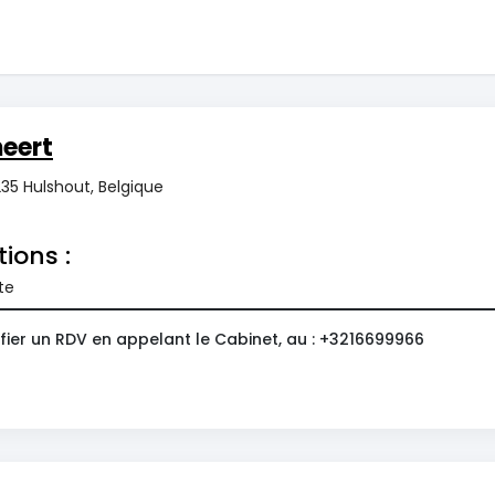
eert
235 Hulshout, Belgique
tions :
te
fier un RDV en appelant le Cabinet, au : +3216699966