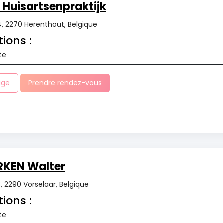
Huisartsenpraktijk
4, 2270 Herenthout, Belgique
tions :
te
age
Prendre rendez-vous
RKEN Walter
 2290 Vorselaar, Belgique
tions :
te