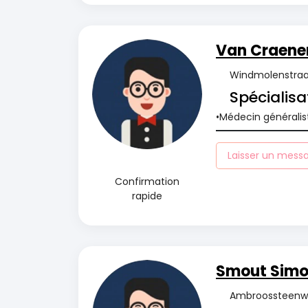
Van Craenen
Windmolenstraat
Spécialisa
Médecin généralis
Laisser un mess
Confirmation
rapide
Smout Sim
Ambroossteenweg