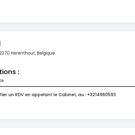
a
 2270 Herenthout, Belgique
tions :
te
fier un RDV en appelant le Cabinet, au : +3214960593