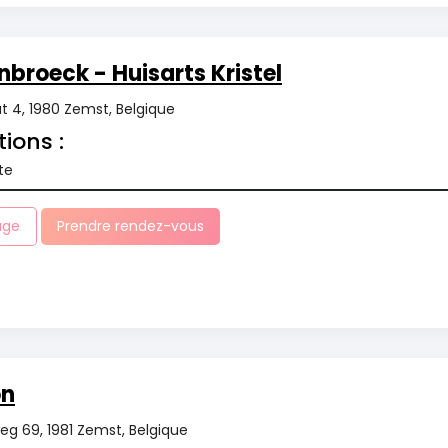
broeck - Huisarts Kristel
 4, 1980 Zemst, Belgique
tions :
te
age
Prendre rendez-vous
on
 69, 1981 Zemst, Belgique