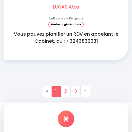
LUCAS Atta
Anthisnes - Belgique
Médecin généraliste
Vous pouvez planifier un RDV en appelant le
Cabinet, au : +3243836031
«
1
2
3
»