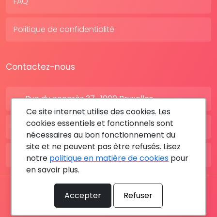
FAQ
Politique de confidentialité
Contactez-nous
Rue du congrès 37 , 1000 Bruxelles
Ce site internet utilise des cookies. Les
cookies essentiels et fonctionnels sont
BE: +32 28080227
nécessaires au bon fonctionnement du
site et ne peuvent pas être refusés. Lisez
FR: +33 183642895
notre
politique en matière de cookies
pour
en savoir plus.
Tous les droits sont réservés © 2026 RDV MÉDICAL By
Accepter
Refuser
MediaSatCom