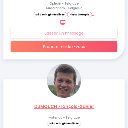
Ophain - Belgique
Auderghem - Belgique
.
.
.
Médecin généraliste
Phytothérapie
Laisser un message
Prendre rendez-vous
DUMOUCH François-Xavier
waterloo - Belgique
Médecin généraliste