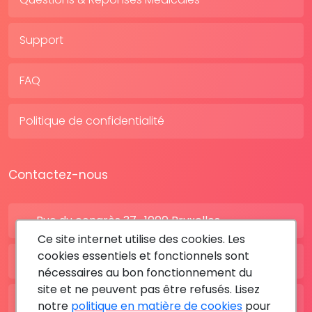
Support
FAQ
Politique de confidentialité
Contactez-nous
Rue du congrès 37 , 1000 Bruxelles
Ce site internet utilise des cookies. Les
cookies essentiels et fonctionnels sont
BE: +32 28080227
nécessaires au bon fonctionnement du
site et ne peuvent pas être refusés. Lisez
FR: +33 183642895
notre
politique en matière de cookies
pour