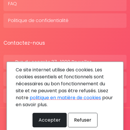
FAQ
Politique de confidentialité
Contactez-nous
Rue du congrès 37 , 1000 Bruxelles
Ce site internet utilise des cookies. Les
cookies essentiels et fonctionnels sont
BE: +32 28080227
nécessaires au bon fonctionnement du
site et ne peuvent pas être refusés. Lisez
FR: +33 183642895
notre
politique en matière de cookies
pour
en savoir plus.
Tous les droits sont réservés © 2026 RDV MÉDICAL By
Accepter
Refuser
MediaSatCom