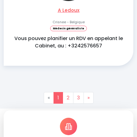
A Ledoux
Crisnee - Belgique
Médecin généraliste
Vous pouvez planifier un RDV en appelant le
Cabinet, au : +3242576657
«
1
2
3
»