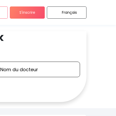
S'inscrire
Français
k