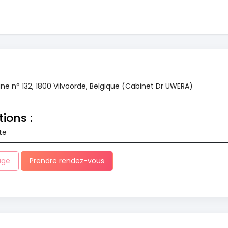
e n° 132, 1800 Vilvoorde, Belgique (Cabinet Dr UWERA)
tions :
te
age
Prendre rendez-vous