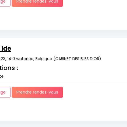
age
Prendre rendez-vous
Ide
r 23, 1410 waterloo, Belgique (CABINET DES BLES D'OR)
tions :
te
age
Prendre rendez-vous