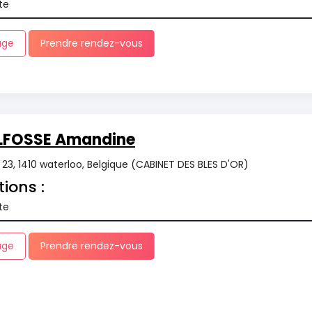
te
age
Prendre rendez-vous
LFOSSE Amandine
r 23, 1410 waterloo, Belgique (CABINET DES BLES D'OR)
tions :
te
age
Prendre rendez-vous