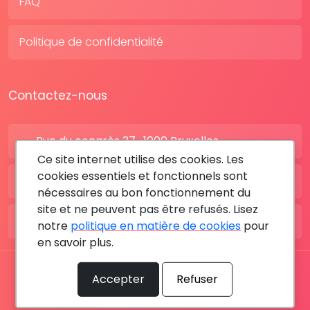
FAQ
Politique de confidentialité
Contactez-nous
Rue du congrès 37 , 1000 Bruxelles
Ce site internet utilise des cookies. Les
cookies essentiels et fonctionnels sont
BE: +32 28080227
nécessaires au bon fonctionnement du
site et ne peuvent pas être refusés. Lisez
FR: +33 183642895
notre
politique en matière de cookies
pour
en savoir plus.
Tous les droits sont réservés © 2026 RDV MÉDICAL By
Accepter
Refuser
MediaSatCom