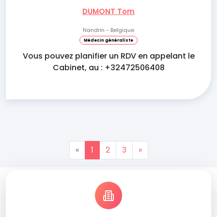
DUMONT Tom
Nandrin - Belgique
Médecin généraliste
Vous pouvez planifier un RDV en appelant le
Cabinet, au : +32472506408
«
1
2
3
»