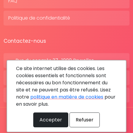
FAQ
Politique de confidentialité
Contactez-nous
Rue du congrès 37 , 1000 Bruxelles
Ce site internet utilise des cookies. Les
cookies essentiels et fonctionnels sont
BE: +32 28080227
nécessaires au bon fonctionnement du
site et ne peuvent pas être refusés. Lisez
FR: +33 183642895
notre
politique en matière de cookies
pour
en savoir plus.
Tous les droits sont réservés © 2026 RDV MÉDICAL By
Accepter
Refuser
MediaSatCom