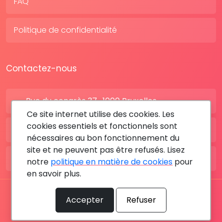
FAQ
Politique de confidentialité
Contactez-nous
Rue du congrès 37 , 1000 Bruxelles
Ce site internet utilise des cookies. Les
cookies essentiels et fonctionnels sont
BE: +32 28080227
nécessaires au bon fonctionnement du
site et ne peuvent pas être refusés. Lisez
FR: +33 183642895
notre
politique en matière de cookies
pour
en savoir plus.
Tous les droits sont réservés © 2026 RDV MÉDICAL By
Accepter
Refuser
MediaSatCom