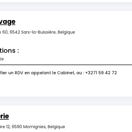
vage
 60, 6542 Sars-la-Buissière, Belgique
tions :
te
ier un RDV en appelant le Cabinet, au : +3271 59 42 72
rie
re 12, 6590 Momignies, Belgique