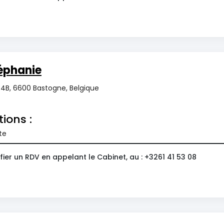
éphanie
4B, 6600 Bastogne, Belgique
tions :
te
ier un RDV en appelant le Cabinet, au : +3261 41 53 08