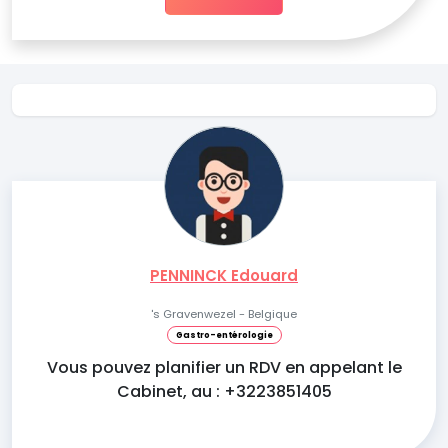
PENNINCK Edouard
's Gravenwezel - Belgique
Gastro-entérologie
Vous pouvez planifier un RDV en appelant le
Cabinet, au : +3223851405