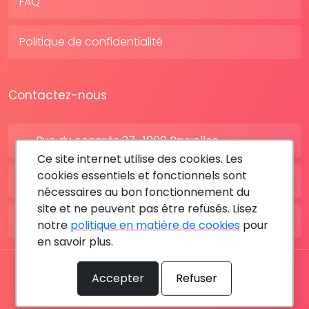
FAQ
Politique de confidentialité
Contactez-nous
Rue du congrès 37 , 1000 Bruxelles
Ce site internet utilise des cookies. Les
cookies essentiels et fonctionnels sont
BE: +32 28080227
nécessaires au bon fonctionnement du
site et ne peuvent pas être refusés. Lisez
FR: +33 183642895
notre
politique en matière de cookies
pour
en savoir plus.
Tous les droits sont réservés © 2026 RDV MÉDICAL By
Accepter
Refuser
MediaSatCom