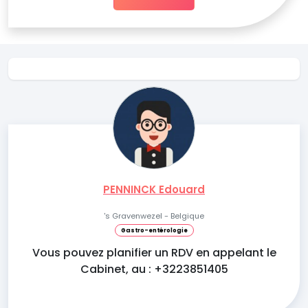
PENNINCK Edouard
's Gravenwezel - Belgique
Gastro-entérologie
Vous pouvez planifier un RDV en appelant le
Cabinet, au : +3223851405