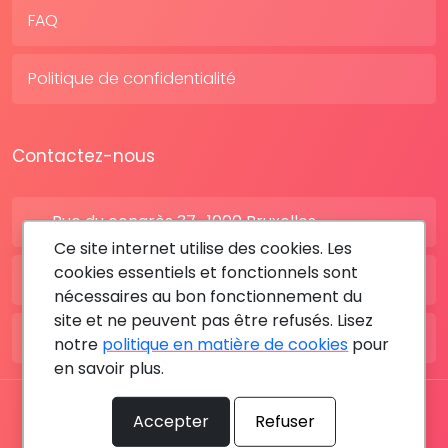
FAQ
Politique de confidentialité
Contactez-nous
Rue du congrès 37 , 1000 Bruxelles
Ce site internet utilise des cookies. Les
cookies essentiels et fonctionnels sont
BE: +32 28080227
nécessaires au bon fonctionnement du
site et ne peuvent pas être refusés. Lisez
FR: +33 183642895
notre
politique en matière de cookies
pour
en savoir plus.
Tous les droits sont réservés © 2026 RDV MÉDICAL By
Accepter
Refuser
MediaSatCom