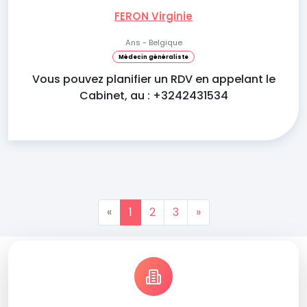
FERON Virginie
Ans - Belgique
Médecin généraliste
Vous pouvez planifier un RDV en appelant le
Cabinet, au : +3242431534
«
1
2
3
»