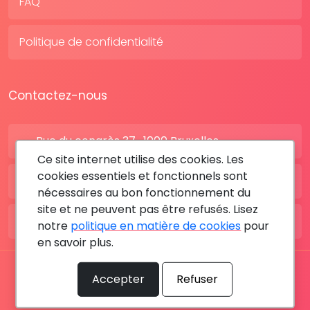
FAQ
Politique de confidentialité
Contactez-nous
Rue du congrès 37 , 1000 Bruxelles
Ce site internet utilise des cookies. Les
cookies essentiels et fonctionnels sont
BE: +32 28080227
nécessaires au bon fonctionnement du
site et ne peuvent pas être refusés. Lisez
FR: +33 183642895
notre
politique en matière de cookies
pour
en savoir plus.
Tous les droits sont réservés © 2026 RDV MÉDICAL By
Accepter
Refuser
MediaSatCom