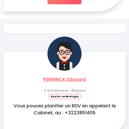
PENNINCK Edouard
's Gravenwezel - Belgique
Gastro-entérologie
Vous pouvez planifier un RDV en appelant le
Cabinet, au : +3223851405