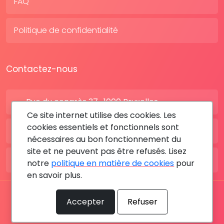
FAQ
Politique de confidentialité
Contactez-nous
Rue du congrès 37 , 1000 Bruxelles
Ce site internet utilise des cookies. Les
cookies essentiels et fonctionnels sont
BE: +32 28080227
nécessaires au bon fonctionnement du
site et ne peuvent pas être refusés. Lisez
FR: +33 183642895
notre
politique en matière de cookies
pour
en savoir plus.
Tous les droits sont réservés © 2026 RDV MÉDICAL By
Accepter
Refuser
MediaSatCom