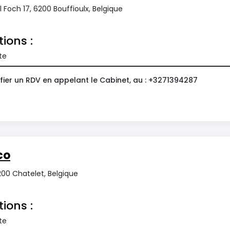
Foch 17, 6200 Bouffioulx, Belgique
tions :
te
fier un RDV en appelant le Cabinet, au : +3271394287
co
 6200 Chatelet, Belgique
tions :
te