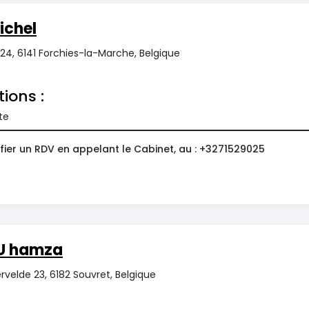
ichel
24, 6141 Forchies-la-Marche, Belgique
tions :
te
fier un RDV en appelant le Cabinet, au : +3271529025
U hamza
velde 23, 6182 Souvret, Belgique