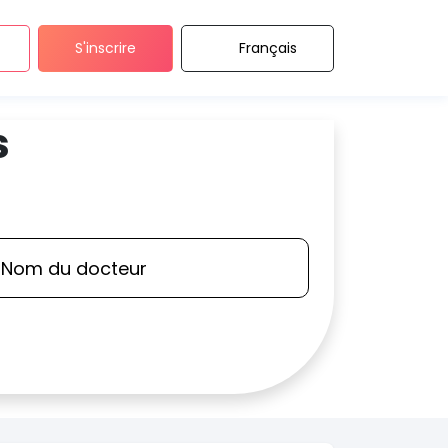
S'inscrire
Français
s