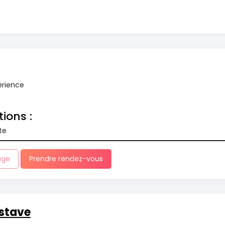
érience
tions :
te
age
Prendre rendez-vous
stave