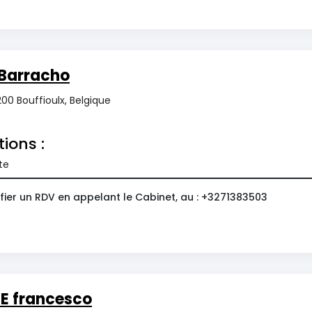
Barracho
 6200 Bouffioulx, Belgique
tions :
te
fier un RDV en appelant le Cabinet, au : +3271383503
 francesco