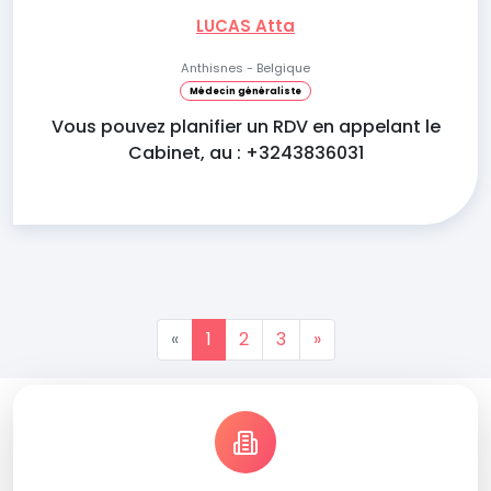
LUCAS Atta
Anthisnes - Belgique
Médecin généraliste
Vous pouvez planifier un RDV en appelant le
Cabinet, au : +3243836031
«
1
2
3
»