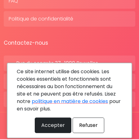
FAQ
Politique de confidentialité
Contactez-nous
Rue du congrès 37 , 1000 Bruxelles
Ce site internet utilise des cookies. Les
cookies essentiels et fonctionnels sont
BE: +32 28080227
nécessaires au bon fonctionnement du
site et ne peuvent pas être refusés. Lisez
FR: +33 183642895
notre
politique en matière de cookies
pour
en savoir plus.
Tous les droits sont réservés © 2026 RDV MÉDICAL By
Accepter
Refuser
MediaSatCom