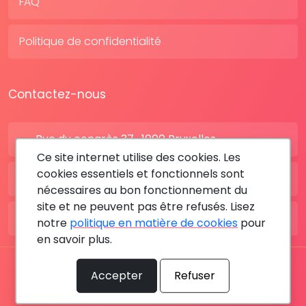
FAQ
Politique de confidentialité
Contactez-nous
Rue du congrès 37 , 1000 Bruxelles
Ce site internet utilise des cookies. Les
cookies essentiels et fonctionnels sont
BE: +32 28080227
nécessaires au bon fonctionnement du
site et ne peuvent pas être refusés. Lisez
FR: +33 183642895
notre
politique en matière de cookies
pour
en savoir plus.
Tous les droits sont réservés © 2026 RDV MÉDICAL By
Accepter
Refuser
MediaSatCom