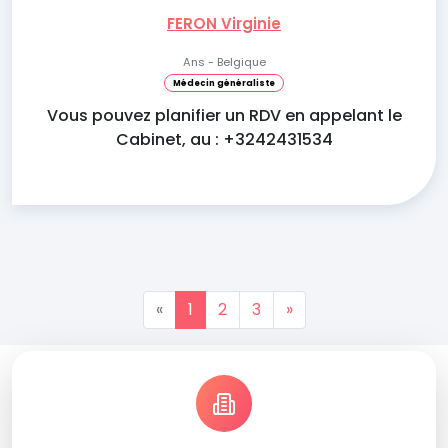
FERON Virginie
Ans - Belgique
Médecin généraliste
Vous pouvez planifier un RDV en appelant le
Cabinet, au : +3242431534
«
1
2
3
»