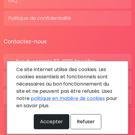
FAQ
Politique de confidentialité
Contactez-nous
Rue du congrès 37 , 1000 Bruxelles
Ce site internet utilise des cookies. Les
cookies essentiels et fonctionnels sont
BE: +32 28080227
nécessaires au bon fonctionnement du
site et ne peuvent pas être refusés. Lisez
FR: +33 183642895
notre
politique en matière de cookies
pour
en savoir plus.
Tous les droits sont réservés © 2026 RDV MÉDICAL By
Accepter
Refuser
MediaSatCom