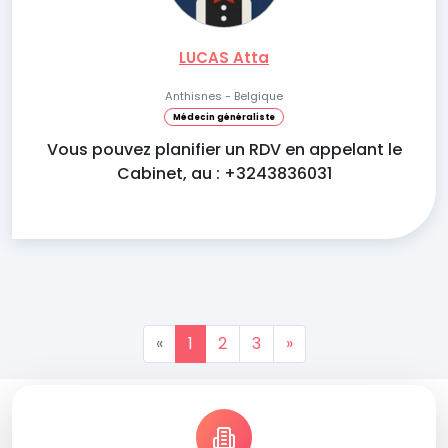
LUCAS Atta
Anthisnes - Belgique
Médecin généraliste
Vous pouvez planifier un RDV en appelant le
Cabinet, au : +3243836031
«
1
2
3
»