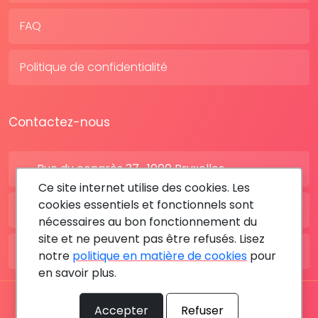
FAQ
Politique de confidentialité
Contactez-nous
Rue du congrès 37 , 1000 Bruxelles
Ce site internet utilise des cookies. Les
cookies essentiels et fonctionnels sont
BE: +32 28080227
nécessaires au bon fonctionnement du
site et ne peuvent pas être refusés. Lisez
FR: +33 183642895
notre
politique en matière de cookies
pour
en savoir plus.
Tous les droits sont réservés © 2026 RDV MÉDICAL By
Accepter
Refuser