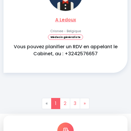
A Ledoux
Crisnee - Belgique
Médecin généraliste
Vous pouvez planifier un RDV en appelant le
Cabinet, au : +3242576657
«
1
2
3
»