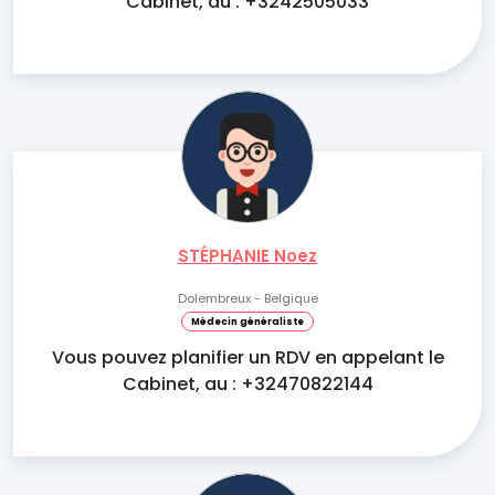
Cabinet, au : +3242505033
STÉPHANIE Noez
Dolembreux - Belgique
Médecin généraliste
Vous pouvez planifier un RDV en appelant le
Cabinet, au : +32470822144