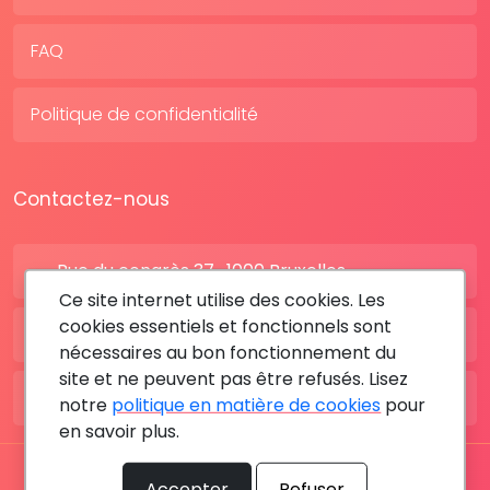
FAQ
Politique de confidentialité
Contactez-nous
Rue du congrès 37 , 1000 Bruxelles
Ce site internet utilise des cookies. Les
cookies essentiels et fonctionnels sont
BE: +32 28080227
nécessaires au bon fonctionnement du
site et ne peuvent pas être refusés. Lisez
FR: +33 183642895
notre
politique en matière de cookies
pour
en savoir plus.
Tous les droits sont réservés © 2026 RDV MÉDICAL By
Accepter
Refuser