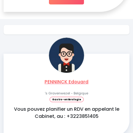
PENNINCK Edouard
's Gravenwezel - Belgique
Gastro-entérologie
Vous pouvez planifier un RDV en appelant le
Cabinet, au : +3223851405