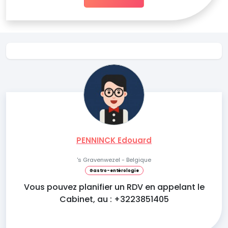
PENNINCK Edouard
's Gravenwezel - Belgique
Gastro-entérologie
Vous pouvez planifier un RDV en appelant le
Cabinet, au : +3223851405