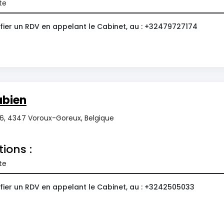
te
fier un RDV en appelant le Cabinet, au : +32479727174
bien
36, 4347 Voroux-Goreux, Belgique
tions :
te
fier un RDV en appelant le Cabinet, au : +3242505033