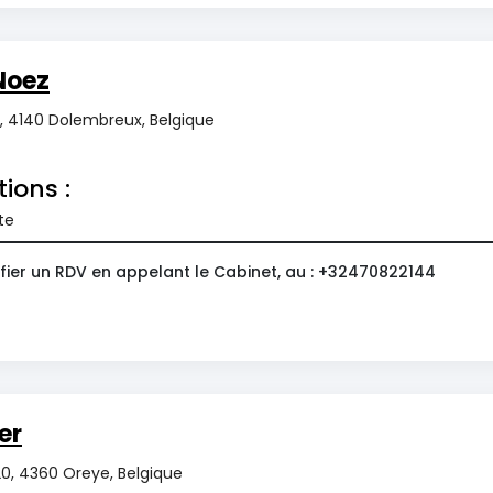
Noez
, 4140 Dolembreux, Belgique
tions :
te
fier un RDV en appelant le Cabinet, au : +32470822144
er
20, 4360 Oreye, Belgique