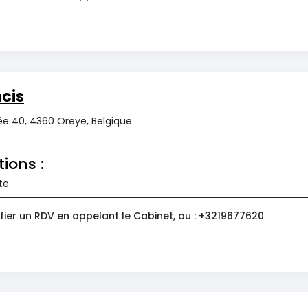
cis
ée 40, 4360 Oreye, Belgique
tions :
te
fier un RDV en appelant le Cabinet, au : +3219677620