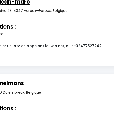
jean-marc
maine 28, 4347 Voroux-Goreux, Belgique
tions :
te
fier un RDV en appelant le Cabinet, au : +32477527242
émelmans
40 Dolembreux, Belgique
tions :