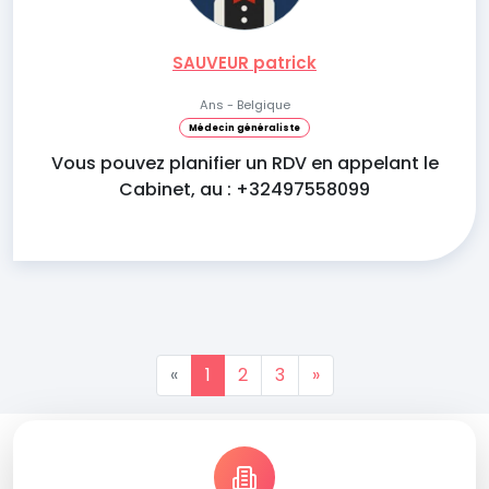
SAUVEUR patrick
Ans - Belgique
Médecin généraliste
Vous pouvez planifier un RDV en appelant le
Cabinet, au : +32497558099
«
1
2
3
»