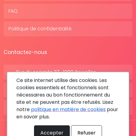
FAQ
Politique de confidentialité
Contactez-nous
Rue du congrès 37 , 1000 Bruxelles
Ce site internet utilise des cookies. Les
cookies essentiels et fonctionnels sont
BE: +32 28080227
nécessaires au bon fonctionnement du
site et ne peuvent pas être refusés. Lisez
FR: +33 183642895
notre
politique en matière de cookies
pour
en savoir plus.
Tous les droits sont réservés © 2026 RDV MÉDICAL By
Accepter
Refuser