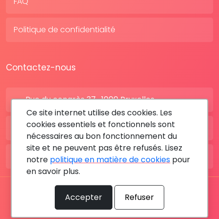
FAQ
Politique de confidentialité
Contactez-nous
Rue du congrès 37 , 1000 Bruxelles
Ce site internet utilise des cookies. Les
cookies essentiels et fonctionnels sont
BE: +32 28080227
nécessaires au bon fonctionnement du
site et ne peuvent pas être refusés. Lisez
FR: +33 183642895
notre
politique en matière de cookies
pour
en savoir plus.
Tous les droits sont réservés © 2026 RDV MÉDICAL By
Accepter
Refuser
MediaSatCom