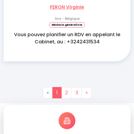
FERON Virginie
Ans - Belgique
Médecin généraliste
Vous pouvez planifier un RDV en appelant le
Cabinet, au : +3242431534
«
1
2
3
»