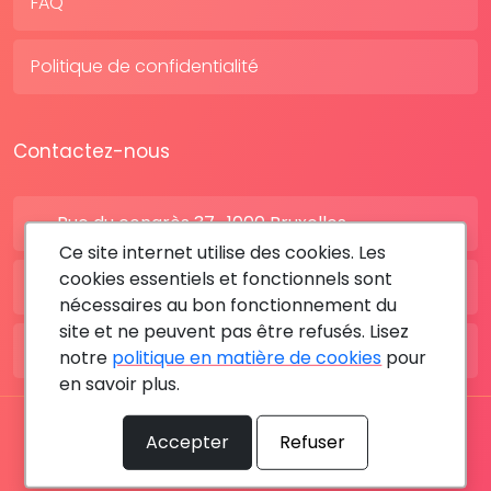
FAQ
Politique de confidentialité
Contactez-nous
Rue du congrès 37 , 1000 Bruxelles
Ce site internet utilise des cookies. Les
cookies essentiels et fonctionnels sont
BE: +32 28080227
nécessaires au bon fonctionnement du
site et ne peuvent pas être refusés. Lisez
FR: +33 183642895
notre
politique en matière de cookies
pour
en savoir plus.
Tous les droits sont réservés © 2026 RDV MÉDICAL By
Accepter
Refuser
MediaSatCom