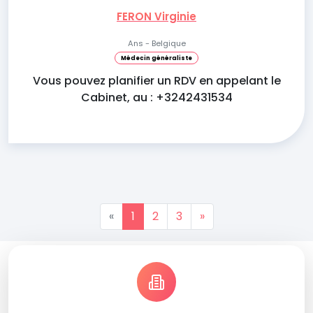
FERON Virginie
Ans - Belgique
Médecin généraliste
Vous pouvez planifier un RDV en appelant le
Cabinet, au : +3242431534
«
1
2
3
»