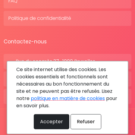
FAQ
Politique de confidentialité
Contactez-nous
Rue du congrès 37 , 1000 Bruxelles
Ce site internet utilise des cookies. Les
cookies essentiels et fonctionnels sont
BE: +32 28080227
nécessaires au bon fonctionnement du
site et ne peuvent pas être refusés. Lisez
FR: +33 183642895
notre
politique en matière de cookies
pour
en savoir plus.
Tous les droits sont réservés © 2026 RDV MÉDICAL By
Accepter
Refuser
MediaSatCom