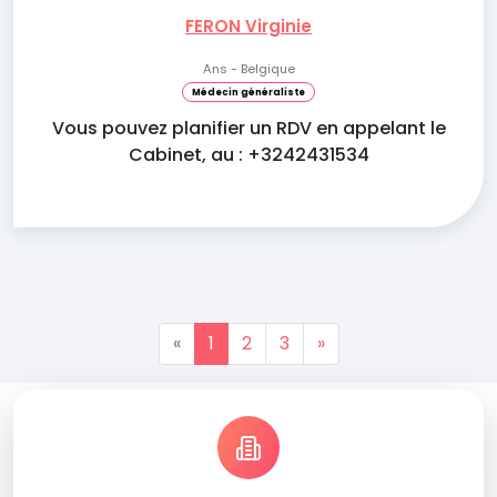
FERON Virginie
Ans - Belgique
Médecin généraliste
Vous pouvez planifier un RDV en appelant le
Cabinet, au : +3242431534
«
1
2
3
»