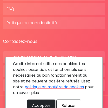
FAQ
Politique de confidentialité
Contactez-nous
Rue du congrès 37 , 1000 Bruxelles
Ce site internet utilise des cookies. Les
cookies essentiels et fonctionnels sont
BE: +32 28080227
nécessaires au bon fonctionnement du
site et ne peuvent pas être refusés. Lisez
FR: +33 183642895
notre
politique en matière de cookies
pour
en savoir plus.
Tous les droits sont réservés © 2026 RDV MÉDICAL By
Accepter
Refuser