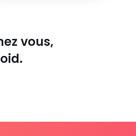
hez vous,
oid.