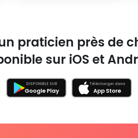
un praticien près de c
ponible sur iOS et Andr
DISPONIBLE SUR
Télécharger dans
Google Play
App Store