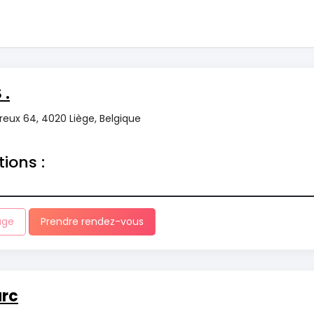
 .
reux 64, 4020 Liège, Belgique
tions :
age
Prendre rendez-vous
arc