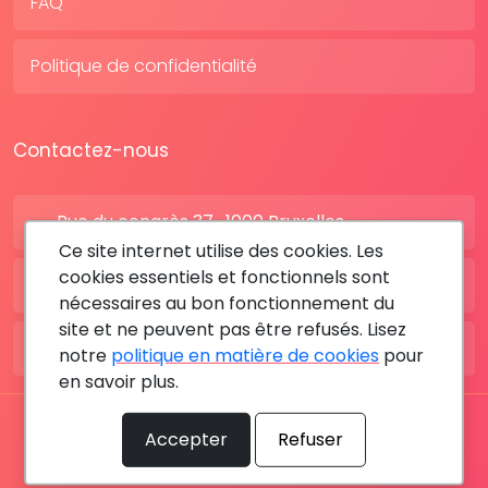
FAQ
Politique de confidentialité
Contactez-nous
Rue du congrès 37 , 1000 Bruxelles
Ce site internet utilise des cookies. Les
cookies essentiels et fonctionnels sont
BE: +32 28080227
nécessaires au bon fonctionnement du
site et ne peuvent pas être refusés. Lisez
FR: +33 183642895
notre
politique en matière de cookies
pour
en savoir plus.
Tous les droits sont réservés © 2026 RDV MÉDICAL By
Accepter
Refuser
MediaSatCom