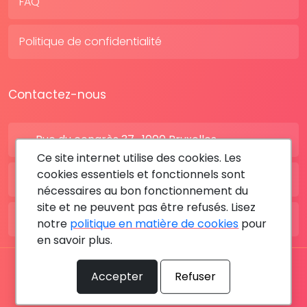
FAQ
Politique de confidentialité
Contactez-nous
Rue du congrès 37 , 1000 Bruxelles
Ce site internet utilise des cookies. Les
cookies essentiels et fonctionnels sont
BE: +32 28080227
nécessaires au bon fonctionnement du
site et ne peuvent pas être refusés. Lisez
FR: +33 183642895
notre
politique en matière de cookies
pour
en savoir plus.
Tous les droits sont réservés © 2026 RDV MÉDICAL By
Accepter
Refuser
MediaSatCom