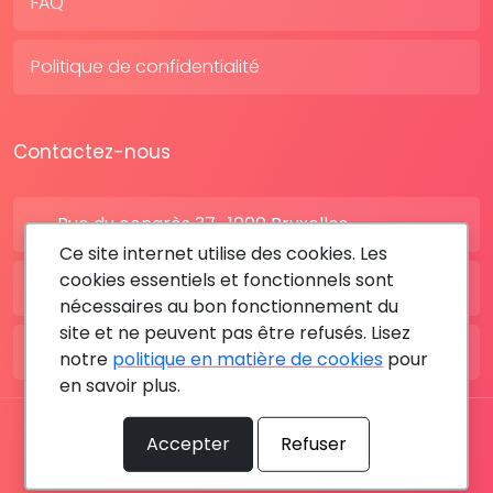
FAQ
Politique de confidentialité
Contactez-nous
Rue du congrès 37 , 1000 Bruxelles
Ce site internet utilise des cookies. Les
cookies essentiels et fonctionnels sont
BE: +32 28080227
nécessaires au bon fonctionnement du
site et ne peuvent pas être refusés. Lisez
FR: +33 183642895
notre
politique en matière de cookies
pour
en savoir plus.
Tous les droits sont réservés © 2026 RDV MÉDICAL By
Accepter
Refuser
MediaSatCom