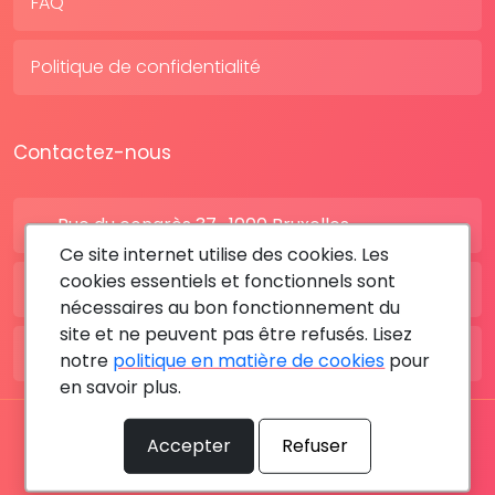
FAQ
Politique de confidentialité
Contactez-nous
Rue du congrès 37 , 1000 Bruxelles
Ce site internet utilise des cookies. Les
cookies essentiels et fonctionnels sont
BE: +32 28080227
nécessaires au bon fonctionnement du
site et ne peuvent pas être refusés. Lisez
FR: +33 183642895
notre
politique en matière de cookies
pour
en savoir plus.
Tous les droits sont réservés © 2026 RDV MÉDICAL By
Accepter
Refuser
MediaSatCom