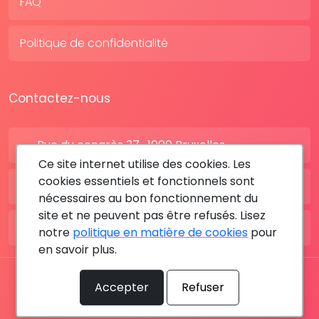
FAQ
Politique de confidentialité
Contactez-nous
Rue du congrès 37 , 1000 Bruxelles
Ce site internet utilise des cookies. Les
cookies essentiels et fonctionnels sont
BE: +32 28080227
nécessaires au bon fonctionnement du
site et ne peuvent pas être refusés. Lisez
FR: +33 183642895
notre
politique en matière de cookies
pour
en savoir plus.
Tous les droits sont réservés © 2026 RDV MÉDICAL By
Accepter
Refuser
MediaSatCom