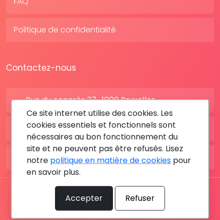
FAQ
Politique de confidentialité
Contactez-nous
Rue du congrès 37 , 1000 Bruxelles
Ce site internet utilise des cookies. Les
cookies essentiels et fonctionnels sont
BE: +32 28080227
nécessaires au bon fonctionnement du
site et ne peuvent pas être refusés. Lisez
FR: +33 183642895
notre
politique en matière de cookies
pour
en savoir plus.
Tous les droits sont réservés © 2026 RDV MÉDICAL By
Accepter
Refuser
MediaSatCom