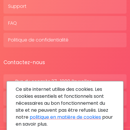
Support
FAQ
Politique de confidentialité
Contactez-nous
Rue du congrès 37 , 1000 Bruxelles
Ce site internet utilise des cookies. Les
cookies essentiels et fonctionnels sont
BE: +32 28080227
nécessaires au bon fonctionnement du
site et ne peuvent pas être refusés. Lisez
FR: +33 183642895
notre
politique en matière de cookies
pour
en savoir plus.