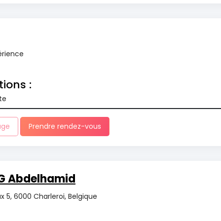
érience
tions :
te
age
Prendre rendez-vous
G Abdelhamid
ux 5, 6000 Charleroi, Belgique