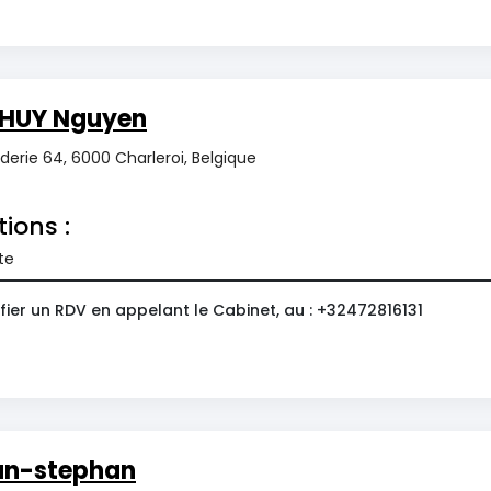
HUY Nguyen
erie 64, 6000 Charleroi, Belgique
tions :
te
ier un RDV en appelant le Cabinet, au : +32472816131
an-stephan