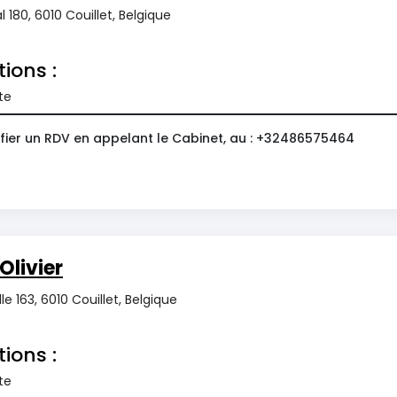
 180, 6010 Couillet, Belgique
tions :
te
fier un RDV en appelant le Cabinet, au : +32486575464
livier
lle 163, 6010 Couillet, Belgique
tions :
te