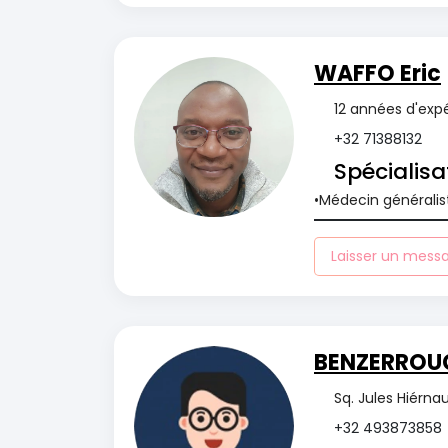
WAFFO Eric
12 années d'exp
+32 71388132
Spécialisa
Médecin généralis
Laisser un mess
BENZERROU
Sq. Jules Hiérna
+32 493873858