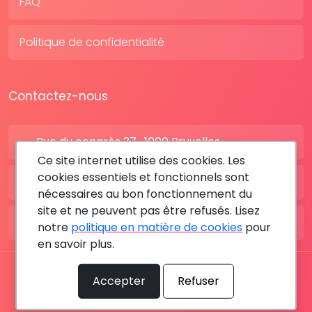
FAQ
Politique de confidentialité
Contactez-nous
Rue du congrès 37 , 1000 Bruxelles
Ce site internet utilise des cookies. Les
cookies essentiels et fonctionnels sont
BE: +32 28080227
nécessaires au bon fonctionnement du
site et ne peuvent pas être refusés. Lisez
FR: +33 183642895
notre
politique en matière de cookies
pour
en savoir plus.
Tous les droits sont réservés © 2026 RDV MÉDICAL By
Accepter
Refuser
MediaSatCom