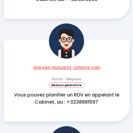
Gerven Huisarts Johnny van
Rumst - Belgique
Médecin généraliste
Vous pouvez planifier un RDV en appelant le
Cabinet, au : +3238881597