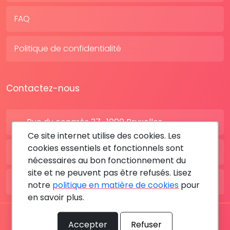
FAQ
Politique de confidentialité
Contactez-nous
Rue du congrès 37 , 1000 Bruxelles
Ce site internet utilise des cookies. Les
cookies essentiels et fonctionnels sont
BE: +32 28080227
nécessaires au bon fonctionnement du
site et ne peuvent pas être refusés. Lisez
FR: +33 183642895
notre
politique en matière de cookies
pour
en savoir plus.
Tous les droits sont réservés © 2026 RDV MÉDICAL By
Accepter
Refuser