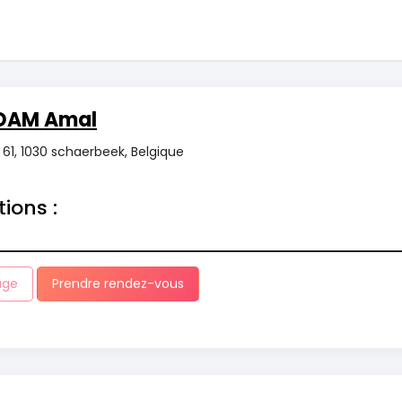
IDAM Amal
1, 1030 schaerbeek, Belgique
tions :
age
Prendre rendez-vous