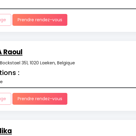
age
Prendre rendez-vous
 Raoul
Bockstael 351, 1020 Laeken, Belgique
tions :
re
age
Prendre rendez-vous
lika