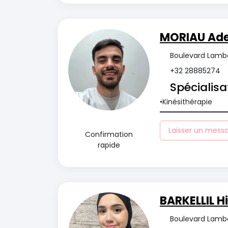
MORIAU Ad
Boulevard Lambe
+32 28885274
Spécialisa
Kinésithérapie
Laisser un mess
Confirmation
rapide
BARKELLIL H
Boulevard Lambe