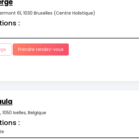
erge
rmont 61, 1030 Bruxelles (Centre Holistique)
tions :
age
Prendre rendez-vous
ula
 1050 Ixelles, Belgique
tions :
te