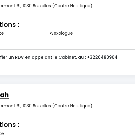
rmont 61, 1030 Bruxelles (Centre Holistique)
tions :
te
Sexologue
fier un RDV en appelant le Cabinet, au : +3226480964
rah
rmont 61, 1030 Bruxelles (Centre Holistique)
tions :
te