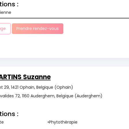
tions :
cienne
age
Prendre rendez-vous
ARTINS Suzanne
 29, 1421 Ophain, Belgique (Ophain)
nvalides 72, 1160 Auderghem, Belgique (Auderghem)
tions :
te
Phytothérapie