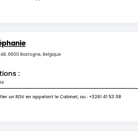
éphanie
4B, 6600 Bastogne, Belgique
tions :
te
ier un RDV en appelant le Cabinet, au : +3261 41 53 08