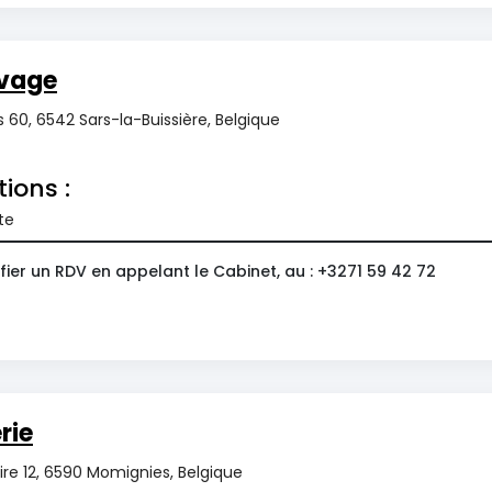
vage
 60, 6542 Sars-la-Buissière, Belgique
tions :
te
ier un RDV en appelant le Cabinet, au : +3271 59 42 72
rie
re 12, 6590 Momignies, Belgique